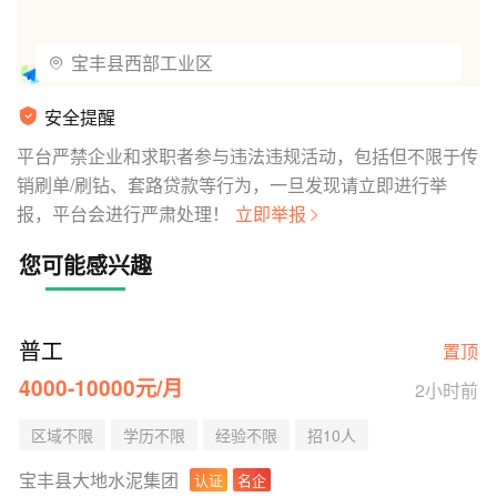
宝丰县西部工业区
© 2026 AutoNavi
- GS(2025)5996号
安全提醒
平台严禁企业和求职者参与违法违规活动，包括但不限于传
销刷单/刷钻、套路贷款等行为，一旦发现请立即进行举
报，平台会进行严肃处理！
立即举报
您可能感兴趣
普工
置顶
4000-10000元/月
2小时前
区域不限
学历不限
经验不限
招10人
宝丰县大地水泥集团
认证
名企