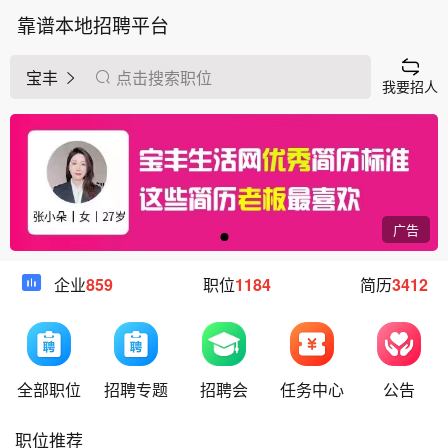
靠谱本地招聘平台
宝丰
点击搜索职位
我要招人
广告
企业
859
职位
1184
简历
3412
全部职位
招聘专题
招聘会
任务中心
公告
职位推荐