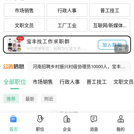
市场销售
行政人事
普工技工
文职文员
工厂工业
互联网/新媒体...
宝丰县公办养老机构招聘工作人员公告
广告
宝丰县公办养老机构招聘工作人员公告
河南招聘乡村振兴村级协理员10000人，宝丰招聘80人！
河南招聘社区网格事务协理员10000人，宝丰招聘47人！
全部职位
市场销售
行政人事
普工技工
文职文员
宝丰县人民法院公益性岗位招聘公告
推荐
最新
附近
正在加载...
首页
职位
企业
消息
我的
版权信息
隐私政策
用户协议
营业执照