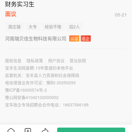
财务实习生
面议
05-21
周庄镇
大专
经验不限
招2人
河南瑞贝佳生物科技有限公司
认证
名企
版权信息
隐私政策
用户协议
营业执照
宝丰生活网直聘-13年靠谱的本地平台
监督机关：宝丰县人力资源和社会保障局
电信增值业务许可证：豫B2-20250293
豫ICP备16000574号-2
豫公网安备41042102000002
宝丰政企专场招聘会合作电话：18637566188