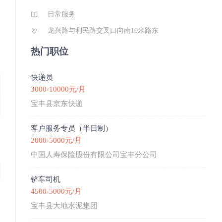
级） - 工商注册：2022年8月18日，个体工商户 - 总部地
日常服务
址：宝丰县父城街道人民中路289号（金三角商场1楼）
龙兴路与利民路交叉口向南10米路东
二、经营范围 - 美妆护肤、彩妆、洗护用品、日用百货、
针织家纺、一次性用品、母婴用品、保健食品、生活美容
热门职位
服务（修眉、面部清洁等） 三、品牌理念 - 口号：名品低
价、品质保证、售后无忧 - 使命：让更多人变美，让员工
快递员
变富 - 精神：敢拼、敢赢、敢创新 - 目标：成为平顶山
3000-10000元/月
人“家门口的美妆生活馆” 四、门店特点 - 覆盖宝丰县城及
宝丰县京东快递
乡镇（如杨庄店），亲民定价、品类全、活动多 - 会员体
系完善，提供免费修眉、面部清洁等增值服务 工作地址：
客户服务专员（半日制）
宝丰县金三角霞光购物广场1层
2000-5000元/月
中国人寿保险股份有限公司宝丰分公司
铲车司机
4500-5000元/月
宝丰县大地水泥集团