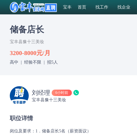
宝丰
首页
找工作
找企业
储备店长
宝丰县豫十三美妆
3200-8000元/月
高中
|
经验不限
|
招5人
刘经理
6小时前
宝丰县豫十三美妆
职位详情
岗位及要求：1．储备店长5名（薪资面议）
