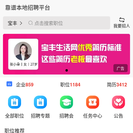
靠谱本地招聘平台
宝丰
点击搜索职位
我要招人
广告
企业
859
职位
1184
简历
3412
全部职位
招聘专题
招聘会
任务中心
公告
职位推荐