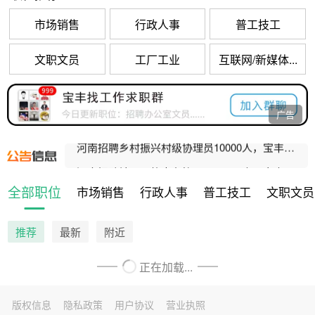
市场销售
行政人事
普工技工
文职文员
工厂工业
互联网/新媒体...
广告
宝丰县公办养老机构招聘工作人员公告
河南招聘乡村振兴村级协理员10000人，宝丰招聘80人！
河南招聘社区网格事务协理员10000人，宝丰招聘47人！
宝丰县人民法院公益性岗位招聘公告
全部职位
市场销售
行政人事
普工技工
文职文员
宝丰县公办养老机构招聘工作人员公告
推荐
最新
附近
正在加载...
版权信息
隐私政策
用户协议
营业执照