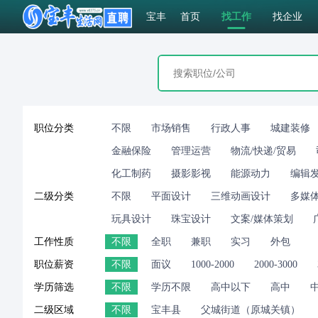
宝丰
首页
找工作
找企业
职位分类
不限
市场销售
行政人事
城建装修
金融保险
管理运营
物流/快递/贸易
化工制药
摄影影视
能源动力
编辑
二级分类
不限
平面设计
三维动画设计
多媒
玩具设计
珠宝设计
文案/媒体策划
工作性质
不限
全职
兼职
实习
外包
职位薪资
不限
面议
1000-2000
2000-3000
学历筛选
不限
学历不限
高中以下
高中
二级区域
不限
宝丰县
父城街道（原城关镇）