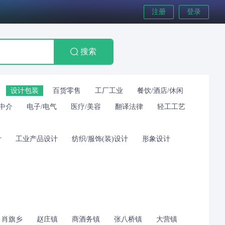
注册
登录
搜索
设计包装
百货零售
工厂工业
餐饮/酒店/休闲
/中介
电子/电气
医疗/美容
翻译法律
轻工工艺
计
工业产品设计
纺织/服饰(装)设计
形象设计
肖旗乡
赵庄镇
商酒务镇
张八桥镇
大营镇