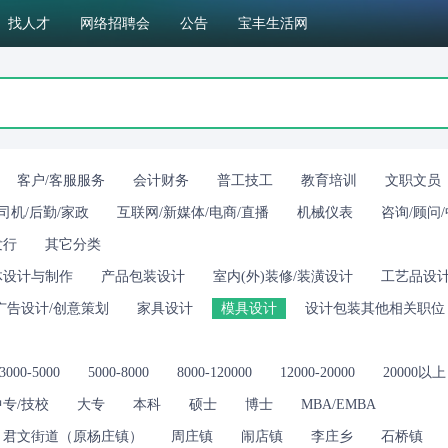
找人才
网络招聘会
公告
宝丰生活网
客户/客服服务
会计财务
普工技工
教育培训
文职文员
司机/后勤/家政
互联网/新媒体/电商/直播
机械仪表
咨询/顾问
发行
其它分类
体设计与制作
产品包装设计
室内(外)装修/装潢设计
工艺品设
广告设计/创意策划
家具设计
模具设计
设计包装其他相关职位
3000-5000
5000-8000
8000-120000
12000-20000
20000以上
中专/技校
大专
本科
硕士
博士
MBA/EMBA
君文街道（原杨庄镇）
周庄镇
闹店镇
李庄乡
石桥镇