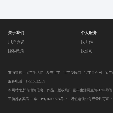
关于我们
个人服务
用户协议
找工作
隐私政策
找公司
友情链接：
宝丰生活网
爱在宝丰
宝丰便民网
宝丰直聘网
宝丰
服务电话：17516622269
本网站之所有招聘信息、作品、版权均归 宝丰生活网直聘-13年靠
工信部备案号：
豫ICP备16000574号-2
增值电信业务经营许可证