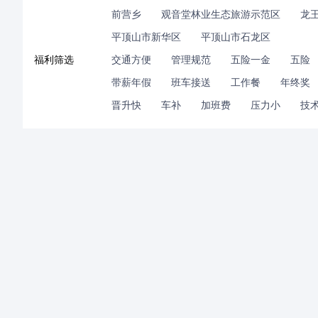
前营乡
观音堂林业生态旅游示范区
龙
平顶山市新华区
平顶山市石龙区
福利筛选
交通方便
管理规范
五险一金
五险
带薪年假
班车接送
工作餐
年终奖
晋升快
车补
加班费
压力小
技