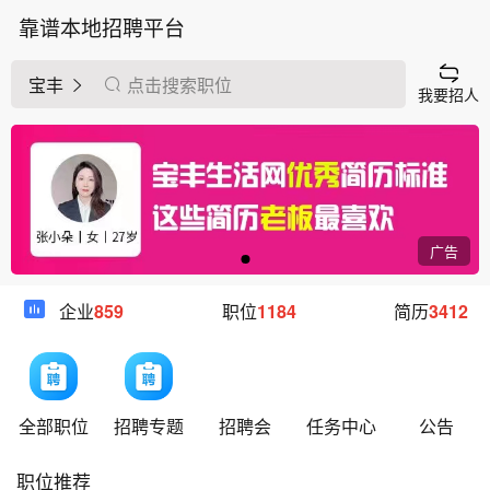
靠谱本地招聘平台
宝丰
点击搜索职位
我要招人
广告
企业
859
职位
1184
简历
3412
全部职位
招聘专题
招聘会
任务中心
公告
职位推荐