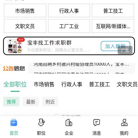
市场销售
行政人事
普工技工
文职文员
工厂工业
互联网/新媒体...
宝丰县公办养老机构招聘工作人员公告
广告
河南招聘乡村振兴村级协理员10000人，宝丰招聘80人！
河南招聘社区网格事务协理员10000人，宝丰招聘47人！
宝丰县人民法院公益性岗位招聘公告
全部职位
市场销售
行政人事
普工技工
文职文员
宝丰县公办养老机构招聘工作人员公告
推荐
最新
附近
正在加载...
首页
职位
企业
消息
我的
版权信息
隐私政策
用户协议
营业执照