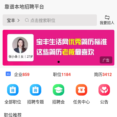
靠谱本地招聘平台
宝丰
点击搜索职位
我要招人
广告
企业
859
职位
1184
简历
3412
全部职位
招聘专题
招聘会
任务中心
公告
职位推荐