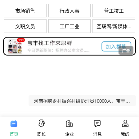
市场销售
行政人事
普工技工
文职文员
工厂工业
互联网/新媒体...
宝丰县公办养老机构招聘工作人员公告
广告
宝丰县公办养老机构招聘工作人员公告
河南招聘乡村振兴村级协理员10000人，宝丰招聘80人！
河南招聘社区网格事务协理员10000人，宝丰招聘47人！
全部职位
市场销售
行政人事
普工技工
文职文员
宝丰县人民法院公益性岗位招聘公告
推荐
最新
附近
正在加载...
首页
职位
企业
消息
我的
版权信息
隐私政策
用户协议
营业执照