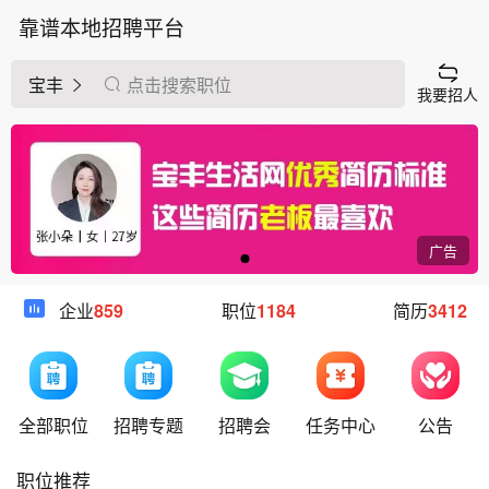
靠谱本地招聘平台
宝丰
点击搜索职位
我要招人
广告
企业
859
职位
1184
简历
3412
全部职位
招聘专题
招聘会
任务中心
公告
职位推荐