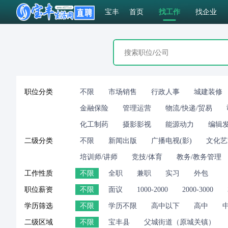
宝丰
首页
找工作
找企业
职位分类
不限
市场销售
行政人事
城建装修
金融保险
管理运营
物流/快递/贸易
化工制药
摄影影视
能源动力
编辑
二级分类
不限
新闻出版
广播电视(影)
文化艺
培训师/讲师
竞技/体育
教务/教务管理
工作性质
不限
全职
兼职
实习
外包
职位薪资
不限
面议
1000-2000
2000-3000
学历筛选
不限
学历不限
高中以下
高中
二级区域
不限
宝丰县
父城街道（原城关镇）