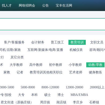
找人才
网络招聘会
公告
宝丰生活网
客户/客服服务
会计财务
普工技工
教育培训
文职文员
司机/后勤/家政
互联网/新媒体/电商/直播
机械仪表
咨询/顾问
发行
其它分类
术
大学教师
高中教师
初中教师
小学教师
幼教/早教
家教
记者
教育培训其他相关职位
艺术老师
健身教练
3000-5000
5000-8000
8000-120000
12000-20000
20000以上
中专/技校
大专
本科
硕士
博士
MBA/EMBA
君文街道（原杨庄镇）
周庄镇
闹店镇
李庄乡
石桥镇