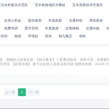
王沟乡村振兴示范区
宝丰铁路地区办事处
宝丰高新技术开发区
住房公积金
提供食宿
年底双薪
交通补助
周末双休
免费培训
晋升空间
年度旅游
定期体检
交通补贴
术培训
旅游
环境好
双休
朝九晚五
包吃
准，亲和力强，热爱教育事业 2.有高度责任
上一页
1
下一页