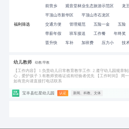
前营乡
观音堂林业生态旅游示范区
龙
平顶山市新华区
平顶山市石龙区
福利筛选
交通方便
管理规范
五险一金
五险
带薪年假
班车接送
工作餐
年终奖
晋升快
车补
加班费
压力小
技
幼儿教师
幼教/早教
【工作内容】 1.负责幼儿日常教育教学工作. 2.遵守幼儿园规章制度，照顾幼儿饮食起居. 【岗位要求】 1.普通话标
心，爱护孩子 3.有教师资格证或有经验者优先 【工作时间】 周一至周五 【薪资待遇】 能力决定收入具体见面详谈 招聘有效期：2026年3月10日-2026年4月10日
如有意向请直接打电话联系
宝丰县红星幼儿园
认证
新闻、科教、文体