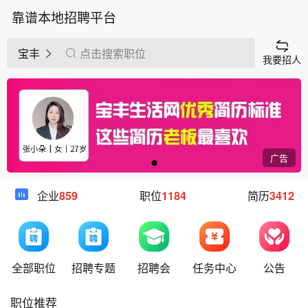
靠谱本地招聘平台
宝丰
点击搜索职位
我要招人
广告
企业
859
职位
1184
简历
3412
全部职位
招聘专题
招聘会
任务中心
公告
职位推荐