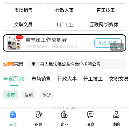
市场销售
行政人事
普工技工
文职文员
工厂工业
互联网/新媒体...
河南招聘乡村振兴村级协理员10000人，宝丰招聘80人！
广告
河南招聘社区网格事务协理员10000人，宝丰招聘47人！
宝丰县人民法院公益性岗位招聘公告
宝丰县公办养老机构招聘工作人员公告
全部职位
市场销售
行政人事
普工技工
文职文员
宝丰县公办养老机构招聘工作人员公告
推荐
最新
附近
正在加载...
首页
职位
企业
消息
我的
版权信息
隐私政策
用户协议
营业执照