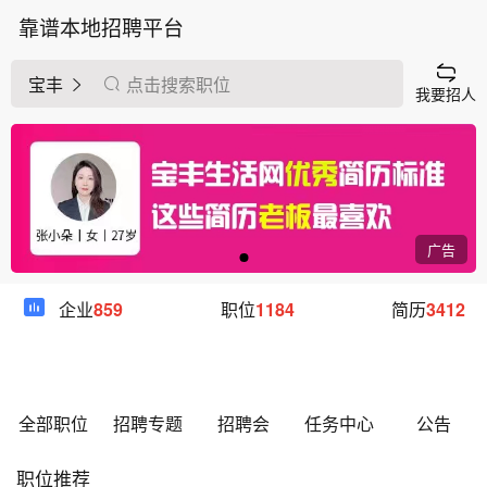
靠谱本地招聘平台
宝丰
点击搜索职位
我要招人
广告
企业
859
职位
1184
简历
3412
全部职位
招聘专题
招聘会
任务中心
公告
职位推荐