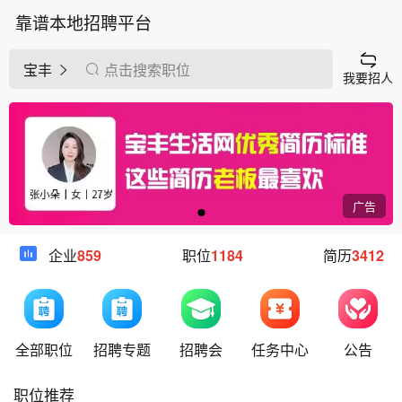
靠谱本地招聘平台
宝丰
点击搜索职位
我要招人
广告
企业
859
职位
1184
简历
3412
全部职位
招聘专题
招聘会
任务中心
公告
职位推荐