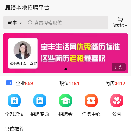
靠谱本地招聘平台
宝丰
点击搜索职位
我要招人
广告
企业
859
职位
1184
简历
3412
全部职位
招聘专题
招聘会
任务中心
公告
职位推荐