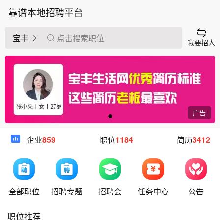
靠谱本地招聘平台
宝丰
点击搜索职位
我要招人
广告
企业
859
职位
1184
简历
3412
全部职位
招聘专题
招聘会
任务中心
公告
职位推荐