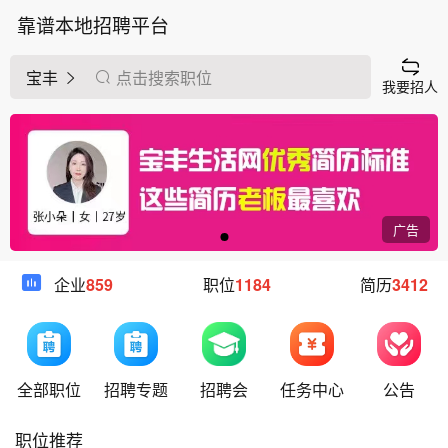
靠谱本地招聘平台
宝丰
点击搜索职位
我要招人
广告
企业
859
职位
1184
简历
3412
全部职位
招聘专题
招聘会
任务中心
公告
职位推荐