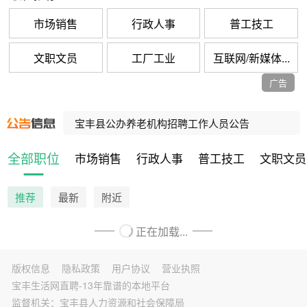
市场销售
行政人事
普工技工
文职文员
工厂工业
互联网/新媒体...
宝丰县人民法院公益性岗位招聘公告
广告
宝丰县公办养老机构招聘工作人员公告
宝丰县公办养老机构招聘工作人员公告
河南招聘乡村振兴村级协理员10000人，宝丰招聘80人！
全部职位
市场销售
行政人事
普工技工
文职文员
河南招聘社区网格事务协理员10000人，宝丰招聘47人！
推荐
最新
附近
正在加载...
版权信息
隐私政策
用户协议
营业执照
宝丰生活网直聘-13年靠谱的本地平台
监督机关：宝丰县人力资源和社会保障局