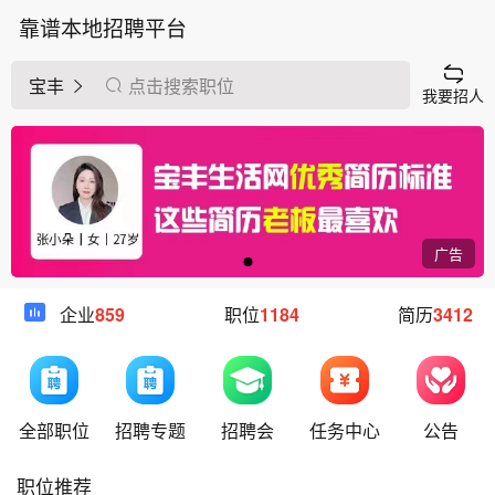
靠谱本地招聘平台
宝丰
点击搜索职位
我要招人
广告
企业
859
职位
1184
简历
3412
全部职位
招聘专题
招聘会
任务中心
公告
职位推荐