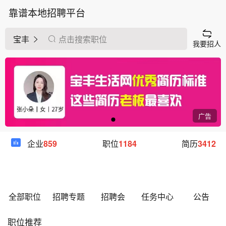
靠谱本地招聘平台
宝丰
点击搜索职位
我要招人
广告
企业
859
职位
1184
简历
3412
全部职位
招聘专题
招聘会
任务中心
公告
职位推荐