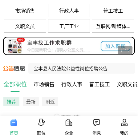
市场销售
行政人事
普工技工
文职文员
工厂工业
互联网/新媒体...
河南招聘乡村振兴村级协理员10000人，宝丰招聘80人！
广告
河南招聘社区网格事务协理员10000人，宝丰招聘47人！
宝丰县人民法院公益性岗位招聘公告
宝丰县公办养老机构招聘工作人员公告
全部职位
市场销售
行政人事
普工技工
文职文员
宝丰县公办养老机构招聘工作人员公告
推荐
最新
附近
正在加载...
首页
职位
企业
消息
我的
版权信息
隐私政策
用户协议
营业执照