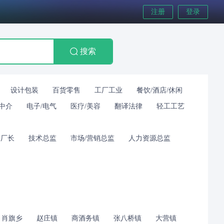
注册
登录
搜索
设计包装
百货零售
工厂工业
餐饮/酒店/休闲
/中介
电子/电气
医疗/美容
翻译法律
轻工工艺
副厂长
技术总监
市场/营销总监
人力资源总监
肖旗乡
赵庄镇
商酒务镇
张八桥镇
大营镇