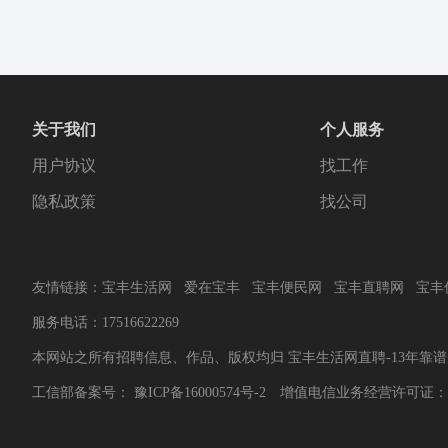
关于我们
个人服务
用户协议
找工作
隐私政策
找公司
友情链接：
宝丰生活网
爱在宝丰
宝丰便民网
宝丰直聘网
宝丰
服务电话：17516622269
本网站之所有招聘信息、作品、版权均归 宝丰生活网直聘-13年靠
工信部备案号：
豫ICP备16000574号-2
增值电信业务经营许可证