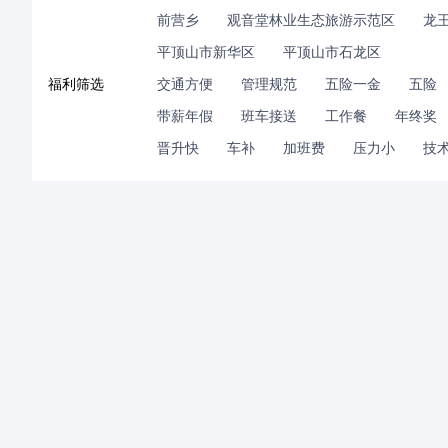
前营乡
观音堂林业生态旅游示范区
龙
平顶山市新华区
平顶山市石龙区
福利筛选
交通方便
管理规范
五险一金
五险
带薪年假
班车接送
工作餐
年终奖
晋升快
车补
加班费
压力小
技