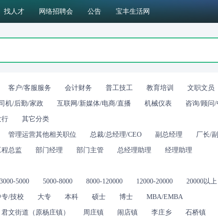
找人才
网络招聘会
公告
宝丰生活网
客户/客服服务
会计财务
普工技工
教育培训
文职文员
司机/后勤/家政
互联网/新媒体/电商/直播
机械仪表
咨询/顾问
发行
其它分类
管理运营其他相关职位
总裁/总经理/CEO
副总经理
厂长/
工程总监
部门经理
部门主管
总经理助理
经理助理
3000-5000
5000-8000
8000-120000
12000-20000
20000以上
中专/技校
大专
本科
硕士
博士
MBA/EMBA
君文街道（原杨庄镇）
周庄镇
闹店镇
李庄乡
石桥镇