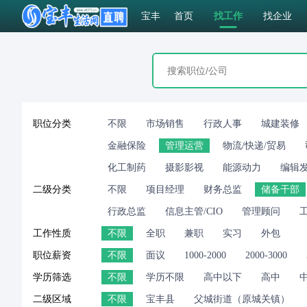
宝丰
首页
找工作
找企业
职位分类
不限
市场销售
行政人事
城建装修
金融保险
管理运营
物流/快递/贸易
化工制药
摄影影视
能源动力
编辑
二级分类
不限
项目经理
财务总监
储备干部
行政总监
信息主管/CIO
管理顾问
工作性质
不限
全职
兼职
实习
外包
职位薪资
不限
面议
1000-2000
2000-3000
学历筛选
不限
学历不限
高中以下
高中
二级区域
不限
宝丰县
父城街道（原城关镇）