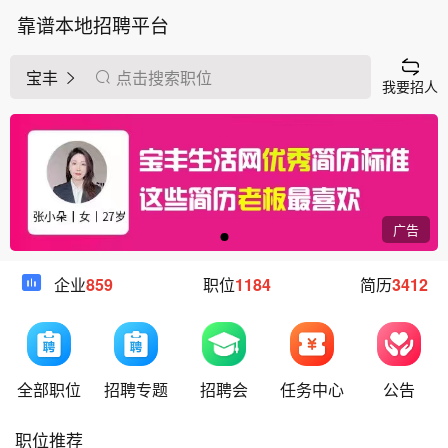
靠谱本地招聘平台
宝丰
点击搜索职位
我要招人
广告
企业
859
职位
1184
简历
3412
全部职位
招聘专题
招聘会
任务中心
公告
职位推荐