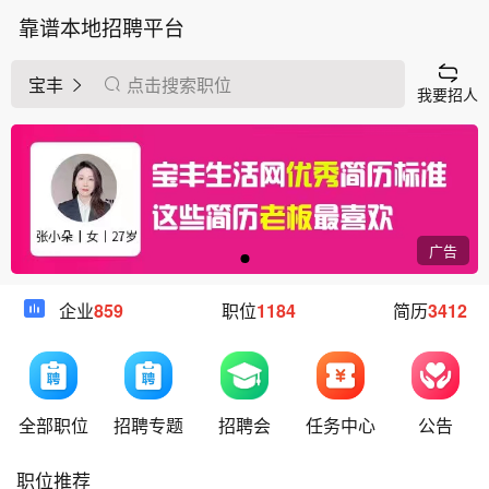
靠谱本地招聘平台
宝丰
点击搜索职位
我要招人
广告
企业
859
职位
1184
简历
3412
全部职位
招聘专题
招聘会
任务中心
公告
职位推荐