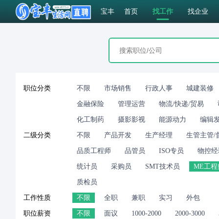
宝丰
首页
找工作
找企业
职位分类
不限
市场销售
行政人事
城建装修
金融保险
管理运营
物流/快递/贸易
化工制药
摄影影视
能源动力
编辑
二级分类
不限
产品开发
生产经理
生管主管/
品质工程师
品管员
ISO专员
物控经
统计员
采购员
SMT技术员
ME工程
质检员
工作性质
不限
全职
兼职
实习
外包
职位薪资
不限
面议
1000-2000
2000-3000