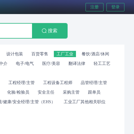
注册
登录
搜索
设计包装
百货零售
工厂工业
餐饮/酒店/休闲
/中介
电子/电气
医疗/美容
翻译法律
轻工工艺
工程经理/主管
工程设备工程师
品管经理/主管
化验/检验员
安全主任
采购主管
跟单员
境/健康/安全经理/主管（EHS）
工业工厂其他相关职位