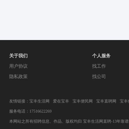
关于我们
个人服务
用户协议
找工作
隐私政策
找公司
友情链接：
宝丰生活网
爱在宝丰
宝丰便民网
宝丰直聘网
宝丰
服务电话：17516622269
本网站之所有招聘信息、作品、版权均归 宝丰生活网直聘-13年靠