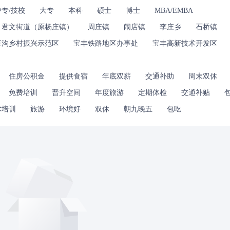
中专/技校
大专
本科
硕士
博士
MBA/EMBA
君文街道（原杨庄镇）
周庄镇
闹店镇
李庄乡
石桥镇
王沟乡村振兴示范区
宝丰铁路地区办事处
宝丰高新技术开发区
住房公积金
提供食宿
年底双薪
交通补助
周末双休
免费培训
晋升空间
年度旅游
定期体检
交通补贴
术培训
旅游
环境好
双休
朝九晚五
包吃