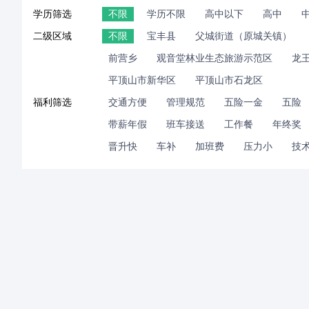
学历筛选
不限
学历不限
高中以下
高中
二级区域
不限
宝丰县
父城街道（原城关镇）
前营乡
观音堂林业生态旅游示范区
龙
平顶山市新华区
平顶山市石龙区
福利筛选
交通方便
管理规范
五险一金
五险
带薪年假
班车接送
工作餐
年终奖
晋升快
车补
加班费
压力小
技