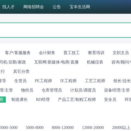
找人才
网络招聘会
公告
宝丰生活网
客户/客服服务
会计财务
普工技工
教育培训
文职文员
司机/后勤/家政
互联网/新媒体/电商/直播
机械仪表
咨询/顾问
发行
其它分类
督导
生管员
PE工程师
IE工程师
工艺工程师
组长/拉长
理/主管
物控员
仓库管理员
计划员/调度员
设备经理/主管
师
制造课长
RD经理
产品工艺/制程工程师
安全员
环
3000-5000
5000-8000
8000-120000
12000-20000
20000以上