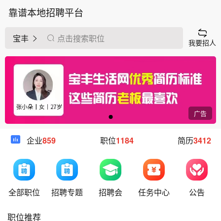
靠谱本地招聘平台
宝丰
点击搜索职位
我要招人
广告
企业
859
职位
1184
简历
3412
全部职位
招聘专题
招聘会
任务中心
公告
职位推荐